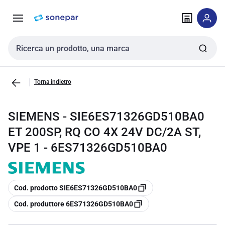
Vai alla
Vai
navigazione
alla
pagina
Cerca input
Torna indietro
SIEMENS - SIE6ES71326GD510BA0
ET 200SP, RQ CO 4X 24V DC/2A ST,
VPE 1 - 6ES71326GD510BA0
copia
Cod. prodotto SIE6ES71326GD510BA0
copia
Cod. produttore 6ES71326GD510BA0