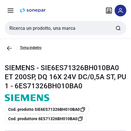
Vai alla
Vai
navigazione
alla
pagina
Cerca input
Torna indietro
SIEMENS - SIE6ES71326BH010BA0
ET 200SP, DQ 16X 24V DC/0,5A ST, PU
1 - 6ES71326BH010BA0
copia
Cod. prodotto SIE6ES71326BH010BA0
copia
Cod. produttore 6ES71326BH010BA0