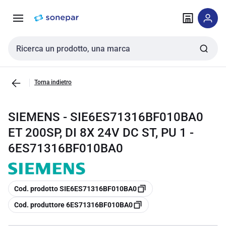
Vai alla
Vai
navigazione
alla
pagina
Cerca input
Torna indietro
SIEMENS - SIE6ES71316BF010BA0
ET 200SP, DI 8X 24V DC ST, PU 1 -
6ES71316BF010BA0
copia
Cod. prodotto SIE6ES71316BF010BA0
copia
Cod. produttore 6ES71316BF010BA0