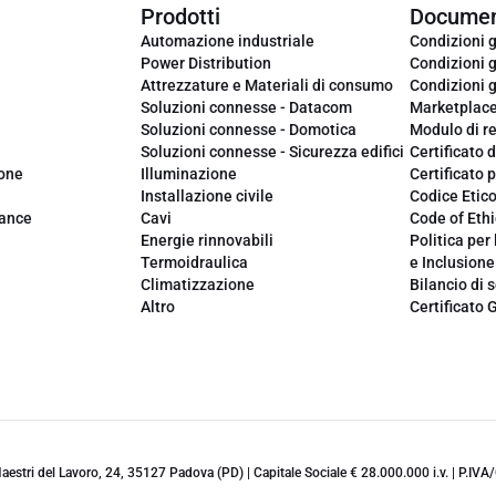
Prodotti
Documen
Automazione industriale
Condizioni g
Power Distribution
Condizioni g
Attrezzature e Materiali di consumo
Condizioni g
Soluzioni connesse - Datacom
Marketplac
Soluzioni connesse - Domotica
Modulo di r
Soluzioni connesse - Sicurezza edifici
Certificato d
ione
Illuminazione
Certificato p
Installazione civile
Codice Etic
iance
Cavi
Code of Ethi
Energie rinnovabili
Politica per 
Termoidraulica
e Inclusione
Climatizzazione
Bilancio di s
Altro
Certificato 
 Maestri del Lavoro, 24, 35127 Padova (PD) | Capitale Sociale € 28.000.000 i.v. | P