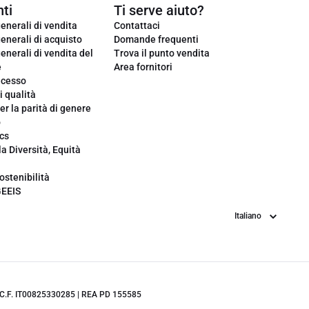
ti
Ti serve aiuto?
enerali di vendita
Contattaci
enerali di acquisto
Domande frequenti
enerali di vendita del
Trova il punto vendita
e
Area fornitori
ecesso
i qualità
er la parità di genere
o
cs
la Diversità, Equità
ostenibilità
GEEIS
Lingua
.IVA/C.F. IT00825330285 | REA PD 155585