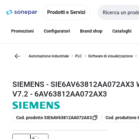
Vai alla
Vai
navigazione
alla
Prodotti e Servizi
Cerca input
pagina
Promozioni
Configuratori
Brand shop
Cataloghi
Automazione industriale
PLC
Software di visualizzazione
SIEMENS - SIE6AV63812AA072AX3 
V7.2 - 6AV63812AA072AX3
copia
copia
Cod. prodotto SIE6AV63812AA072AX3
Cod. produttor