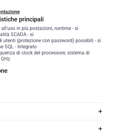
ntazione
stiche principali
 all'uso in più postazioni, runtime
-
sì
alità SCADA
-
sì
i utenti (protezione con password) possibili
-
sì
se SQL
-
Integrato
quenza di clock del processore, sistema di
GHz
one