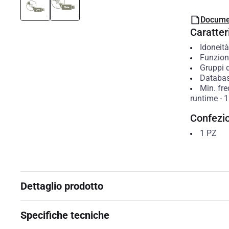
Docume
Caratteri
Idoneità
Funzion
Gruppi d
Databa
Min. fre
runtime
-
1
Confezi
1
PZ
Dettaglio prodotto
Specifiche tecniche