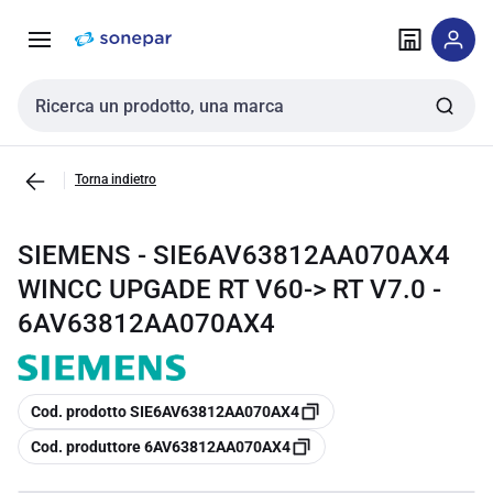
Vai alla
Vai
navigazione
alla
pagina
Cerca input
Torna indietro
SIEMENS - SIE6AV63812AA070AX4
WINCC UPGADE RT V60-> RT V7.0 -
6AV63812AA070AX4
copia
Cod. prodotto SIE6AV63812AA070AX4
copia
Cod. produttore 6AV63812AA070AX4