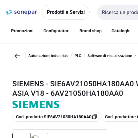
Vai alla
Vai
navigazione
alla
Prodotti e Servizi
Cerca input
pagina
Promozioni
Configuratori
Brand shop
Cataloghi
Automazione industriale
PLC
Software di visualizzazione
SIEMENS - SIE6AV21050HA180AA0 
ASIA V18 - 6AV21050HA180AA0
copia
copia
Cod. prodotto SIE6AV21050HA180AA0
Cod. produttor