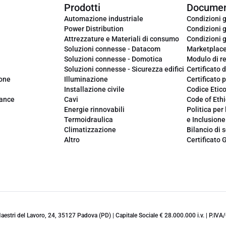
Prodotti
Documen
Automazione industriale
Condizioni g
Power Distribution
Condizioni g
Attrezzature e Materiali di consumo
Condizioni g
Soluzioni connesse - Datacom
Marketplac
Soluzioni connesse - Domotica
Modulo di r
Soluzioni connesse - Sicurezza edifici
Certificato d
ione
Illuminazione
Certificato p
Installazione civile
Codice Etic
iance
Cavi
Code of Ethi
Energie rinnovabili
Politica per 
Termoidraulica
e Inclusione
Climatizzazione
Bilancio di s
Altro
Certificato 
 Maestri del Lavoro, 24, 35127 Padova (PD) | Capitale Sociale € 28.000.000 i.v. | P