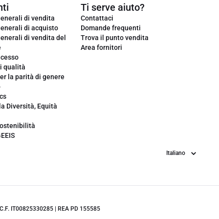
ti
Ti serve aiuto?
enerali di vendita
Contattaci
enerali di acquisto
Domande frequenti
enerali di vendita del
Trova il punto vendita
e
Area fornitori
ecesso
i qualità
er la parità di genere
o
cs
la Diversità, Equità
ostenibilità
GEEIS
Lingua
.IVA/C.F. IT00825330285 | REA PD 155585