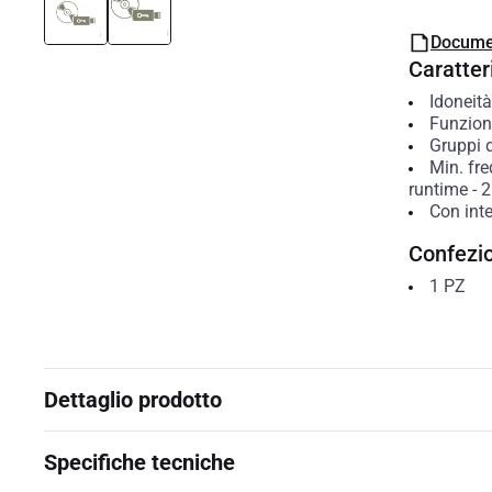
Docume
Caratteri
Idoneità
Funzion
Gruppi d
Min. fre
runtime
-
2
Con inte
Confezi
1
PZ
Dettaglio prodotto
Specifiche tecniche