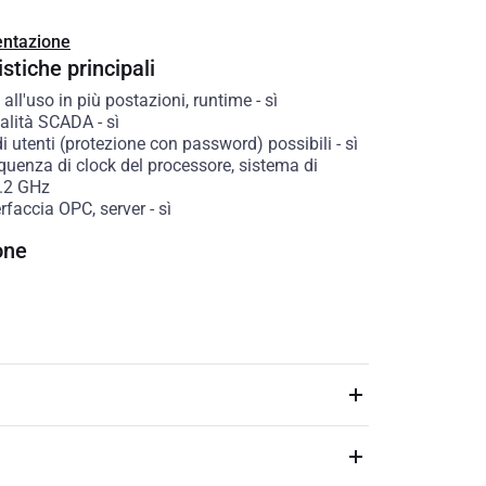
ntazione
stiche principali
 all'uso in più postazioni, runtime
-
sì
alità SCADA
-
sì
i utenti (protezione con password) possibili
-
sì
quenza di clock del processore, sistema di
.2
GHz
rfaccia OPC, server
-
sì
one