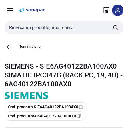
Vai alla
Vai
navigazione
alla
pagina
Cerca input
Torna indietro
SIEMENS - SIE6AG40122BA100AX0
SIMATIC IPC347G (RACK PC, 19, 4U) -
6AG40122BA100AX0
copia
Cod. prodotto SIE6AG40122BA100AX0
copia
Cod. produttore 6AG40122BA100AX0