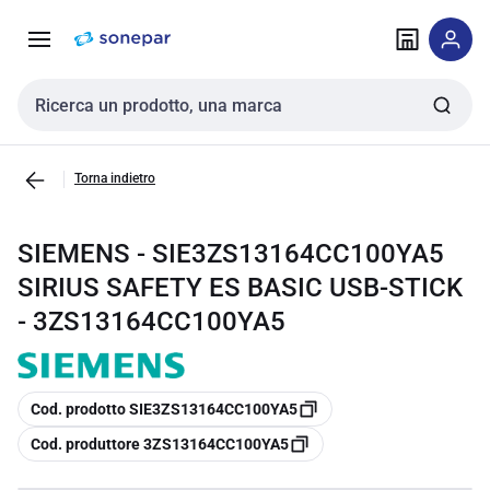
Vai alla
Vai
navigazione
alla
pagina
Cerca input
Torna indietro
SIEMENS - SIE3ZS13164CC100YA5
SIRIUS SAFETY ES BASIC USB-STICK
- 3ZS13164CC100YA5
copia
Cod. prodotto SIE3ZS13164CC100YA5
copia
Cod. produttore 3ZS13164CC100YA5