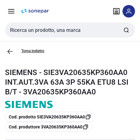
Vai alla
Vai
navigazione
alla
pagina
Cerca input
Torna indietro
SIEMENS - SIE3VA20635KP360AA0
INT.AUT.3VA 63A 3P 55KA ETU8 LSI
B/T - 3VA20635KP360AA0
copia
Cod. prodotto SIE3VA20635KP360AA0
copia
Cod. produttore 3VA20635KP360AA0