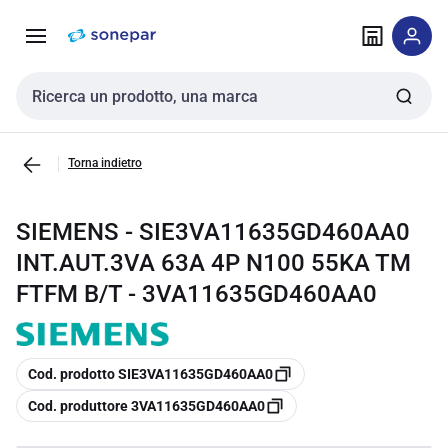
Vai alla
Vai
navigazione
alla
pagina
Cerca input
Torna indietro
SIEMENS - SIE3VA11635GD460AA0
INT.AUT.3VA 63A 4P N100 55KA TM
FTFM B/T - 3VA11635GD460AA0
copia
Cod. prodotto SIE3VA11635GD460AA0
copia
Cod. produttore 3VA11635GD460AA0