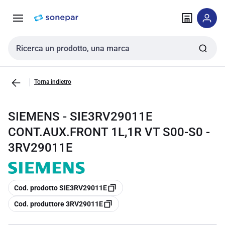
Vai alla
Vai
navigazione
alla
pagina
Cerca input
Torna indietro
SIEMENS - SIE3RV29011E
CONT.AUX.FRONT 1L,1R VT S00-S0 -
3RV29011E
copia
Cod. prodotto SIE3RV29011E
copia
Cod. produttore 3RV29011E