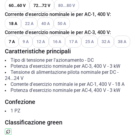
Vedi le opzioni disponibili
60...60 V
72...72 V
80...80 V
Corrente d'esercizio nominale ie per AC-1, 400 V
:
Vedi le opzioni disponibili
Vedi le opzioni disponibili
Vedi le opzioni disponibili
18 A
22 A
40 A
50 A
Corrente d'esercizio nominale ie per AC-3, 400 V
:
Vedi le opzioni disponibili
Vedi le opzioni disponibili
Vedi le opzioni disponibili
Vedi le opzioni disponibili
Vedi le opzioni disponibili
Vedi le opzioni dispo
Vedi le opzi
7 A
9 A
12 A
16 A
17 A
25 A
32 A
38 A
Caratteristiche principali
Tipo di tensione per l'azionamento
-
DC
Potenza d'esercizio nominale per AC-3, 400 V
-
3
kW
Tensione di alimentazione pilota nominale per DC
-
24...24
V
Corrente d'esercizio nominale ie per AC-1, 400 V
-
18
A
Potenza d'esercizio nominale per AC-4, 400 V
-
3
kW
Confezione
1
PZ
Classificazione green