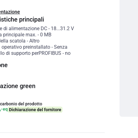
ntazione
stiche principali
e di alimentazione DC
-
18...31.2
V
 principale max.
-
0
MB
ella scatola
-
Altro
operativo preinstallato
-
Senza
llo di supporto perPROFIBUS
-
no
one
cazione green
 carbonio del prodotto
₂-eq
Dichiarazione del fornitore