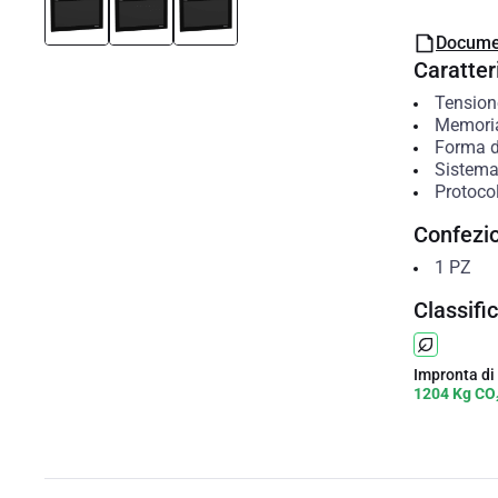
Docume
Caratteri
Tension
Memoria
Forma d
Sistema 
Protoco
Confezi
1
PZ
Classifi
Impronta di
1204 Kg CO