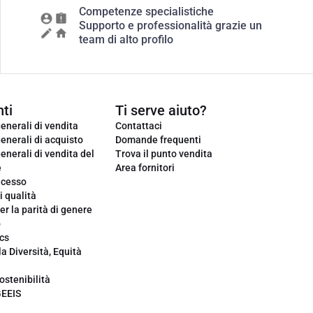
Competenze specialistiche
Supporto e professionalità grazie un
team di alto profilo
ti
Ti serve aiuto?
enerali di vendita
Contattaci
enerali di acquisto
Domande frequenti
enerali di vendita del
Trova il punto vendita
e
Area fornitori
ecesso
i qualità
er la parità di genere
o
cs
la Diversità, Equità
ostenibilità
GEEIS