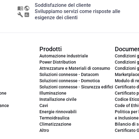
Soddisfazione del cliente
Sviluppiamo servizi come risposte alle
esigenze dei clienti
Prodotti
Documen
Automazione industriale
Condizioni g
Power Distribution
Condizioni g
Attrezzature e Materiali di consumo
Condizioni g
Soluzioni connesse - Datacom
Marketplac
Soluzioni connesse - Domotica
Modulo di r
Soluzioni connesse - Sicurezza edifici
Certificato d
ione
Illuminazione
Certificato p
Installazione civile
Codice Etic
iance
Cavi
Code of Ethi
Energie rinnovabili
Politica per 
Termoidraulica
e Inclusione
Climatizzazione
Bilancio di s
Altro
Certificato 