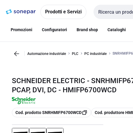
Vai alla
Vai
navigazione
alla
Prodotti e Servizi
Cerca input
pagina
Promozioni
Configuratori
Brand shop
Cataloghi
SNRHMIFP67
Automazione industriale
PLC
PC industriale
SCHNEIDER ELECTRIC - SNRHMIFP6
PCAP, DVI, DC - HMIFP6700WCD
copia
copia
Cod. prodotto SNRHMIFP6700WCD
Cod. produttore H