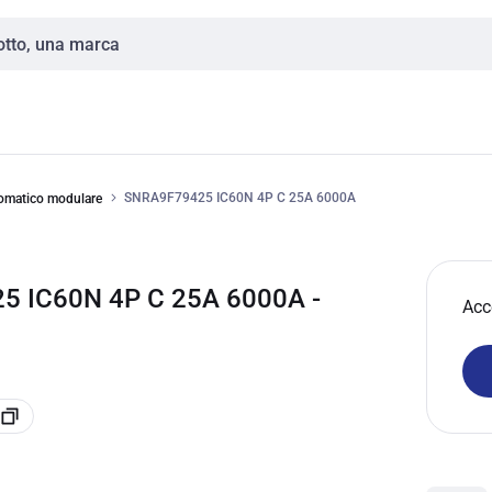
SNRA9F79425 IC60N 4P C 25A 6000A
tomatico modulare
 IC60N 4P C 25A 6000A -
Acc