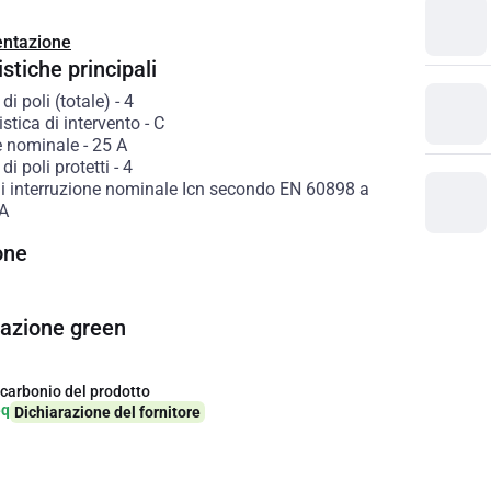
ntazione
stiche principali
i poli (totale)
-
4
istica di intervento
-
C
e nominale
-
25
A
i poli protetti
-
4
di interruzione nominale Icn secondo EN 60898 a
A
one
cazione green
 carbonio del prodotto
eq
Dichiarazione del fornitore