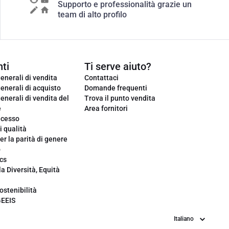
Supporto e professionalità grazie un
team di alto profilo
ti
Ti serve aiuto?
enerali di vendita
Contattaci
enerali di acquisto
Domande frequenti
enerali di vendita del
Trova il punto vendita
e
Area fornitori
ecesso
i qualità
er la parità di genere
o
cs
la Diversità, Equità
ostenibilità
GEEIS
Lingua