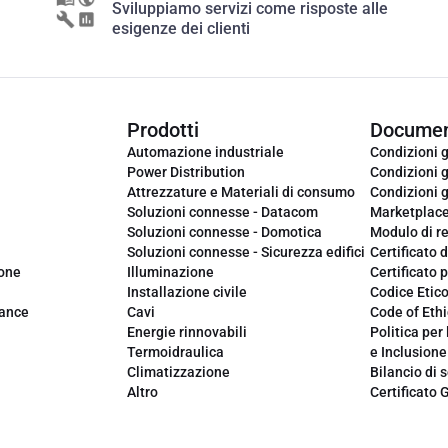
Sviluppiamo servizi come risposte alle
esigenze dei clienti
Prodotti
Documen
Automazione industriale
Condizioni g
Power Distribution
Condizioni g
Attrezzature e Materiali di consumo
Condizioni g
Soluzioni connesse - Datacom
Marketplac
Soluzioni connesse - Domotica
Modulo di r
Soluzioni connesse - Sicurezza edifici
Certificato d
ione
Illuminazione
Certificato p
Installazione civile
Codice Etic
iance
Cavi
Code of Ethi
Energie rinnovabili
Politica per 
Termoidraulica
e Inclusione
Climatizzazione
Bilancio di s
Altro
Certificato 