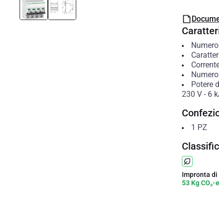
Docume
Caratteri
Numero d
Caratter
Corrent
Numero d
Potere 
230 V
-
6
k
Confezi
1
PZ
Classifi
Impronta di
53 Kg CO₂-