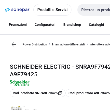
Vai alla
Vai
navigazione
alla
Prodotti e Servizi
Cerca input
pagina
Promozioni
Configuratori
Brand shop
Cataloghi
Power Distribution
Interr. autom-differenziali
Interruttore au
SCHNEIDER ELECTRIC - SNRA9F79425
A9F79425
copia
copia
Cod. prodotto SNRA9F79425
Cod. produttore A9F79425