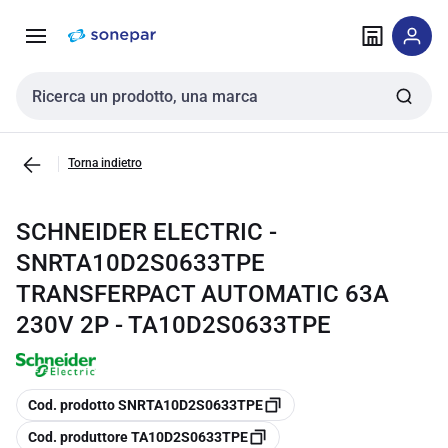
Vai alla
Vai
navigazione
alla
pagina
Cerca input
Torna indietro
SCHNEIDER ELECTRIC -
SNRTA10D2S0633TPE
TRANSFERPACT AUTOMATIC 63A
230V 2P - TA10D2S0633TPE
copia
Cod. prodotto SNRTA10D2S0633TPE
copia
Cod. produttore TA10D2S0633TPE