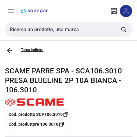
Vai alla
Vai
navigazione
alla
pagina
Cerca input
Torna indietro
SCAME PARRE SPA - SCA106.3010
PRESA BLUELINE 2P 10A BIANCA -
106.3010
copia
Cod. prodotto SCA106.3010
copia
Cod. produttore 106.3010