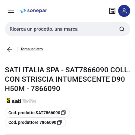
Vai alla
Vai
navigazione
alla
pagina
Cerca input
Torna indietro
SATI ITALIA SPA - SAT7866090 COLL.
CON STRISCIA INTUMESCENTE D90
H50M - 7866090
copia
Cod. prodotto SAT7866090
copia
Cod. produttore 7866090