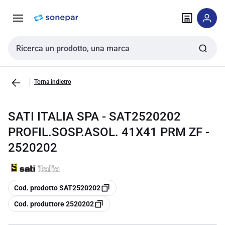
Vai alla
Vai
navigazione
alla
pagina
Cerca input
Torna indietro
SATI ITALIA SPA - SAT2520202
PROFIL.SOSP.ASOL. 41X41 PRM ZF -
2520202
copia
Cod. prodotto SAT2520202
copia
Cod. produttore 2520202