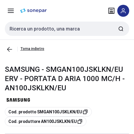
Vai alla
Vai
navigazione
alla
pagina
Cerca input
Torna indietro
SAMSUNG - SMGAN100JSKLKN/EU
ERV - PORTATA D ARIA 1000 MC/H -
AN100JSKLKN/EU
copia
Cod. prodotto SMGAN100JSKLKN/EU
copia
Cod. produttore AN100JSKLKN/EU