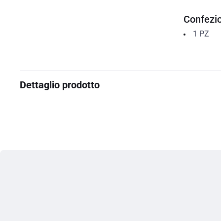
Confezi
1
PZ
Dettaglio prodotto