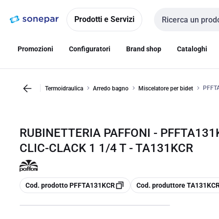
Vai alla
Vai
navigazione
alla
Prodotti e Servizi
Cerca input
pagina
Promozioni
Configuratori
Brand shop
Cataloghi
PFFTA
Termoidraulica
Arredo bagno
Miscelatore per bidet
RUBINETTERIA PAFFONI - PFFTA131
CLIC-CLACK 1 1/4 T - TA131KCR
copia
copia
Cod. prodotto PFFTA131KCR
Cod. produttore TA131KC