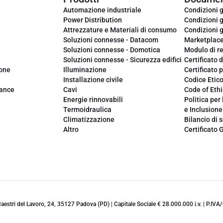
Automazione industriale
Condizioni g
Power Distribution
Condizioni g
Attrezzature e Materiali di consumo
Condizioni g
Soluzioni connesse - Datacom
Marketplac
Soluzioni connesse - Domotica
Modulo di r
Soluzioni connesse - Sicurezza edifici
Certificato d
ione
Illuminazione
Certificato p
Installazione civile
Codice Etic
iance
Cavi
Code of Ethi
Energie rinnovabili
Politica per 
Termoidraulica
e Inclusione
Climatizzazione
Bilancio di s
Altro
Certificato 
 Maestri del Lavoro, 24, 35127 Padova (PD) | Capitale Sociale € 28.000.000 i.v. | P