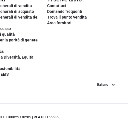
enerali di vendita
Contattaci
enerali di acquisto
Domande frequenti
enerali di vendita del
Trova il punto vendita
e
Area fornitori
ecesso
i qualità
er la parità di genere
o
cs
la Diversità, Equità
ostenibilità
GEEIS
Lingua
.IVA/C.F. IT00825330285 | REA PD 155585