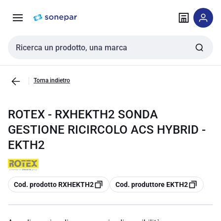
Vai alla
Vai
navigazione
alla
pagina
Cerca input
Torna indietro
ROTEX - RXHEKTH2 SONDA
GESTIONE RICIRCOLO ACS HYBRID -
EKTH2
copia
copia
Cod. prodotto RXHEKTH2
Cod. produttore EKTH2