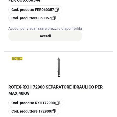
PER COD.060344
copia
Cod. prodotto
FER060357
copia
Cod. produttore
060357
Accedi per visualizzare prezzi e disponibilità
Accedi
ROTEX
-
RXH172900 SEPARATORE IDRAULICO PER
MAX 40KW
copia
Cod. prodotto
RXH172900
copia
Cod. produttore
172900