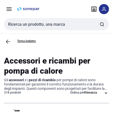
Vai alla
Vai
navigazione
alla
pagina
Cerca input
Torna indietro
Accessori e ricambi per
pompa di calore
Gli
accessori
e i
pezzi di ricambio
per pompe di calore sono
fondamentali per garantire il corretto funzionamento e la durata
degli impianti. Questi componenti sono progettati per facilitare la
manutenzione e le riparazioni, offrendo soluzioni pratiche e
318 prodotti
Ordina per
affidabili per installatori e professionisti del settore HVAC. Investire
in accessori di qualità significa ottimizzare l'efficienza operativa
delle pompe di calore, assicurando risultati duraturi e prestazioni
elevate nei vari contesti di utilizzo.