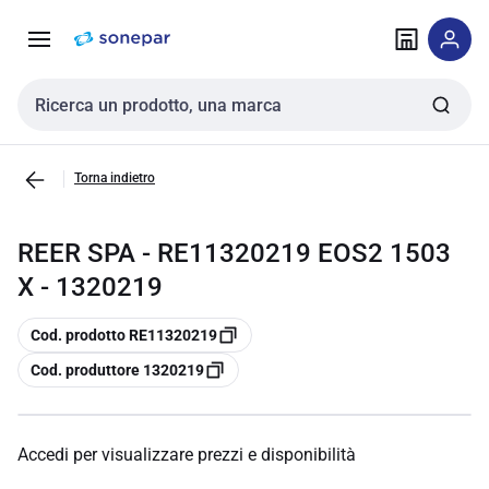
Vai alla
Vai
navigazione
alla
pagina
Cerca input
Torna indietro
REER SPA - RE11320219 EOS2 1503
X - 1320219
copia
Cod. prodotto RE11320219
copia
Cod. produttore 1320219
Accedi per visualizzare prezzi e disponibilità