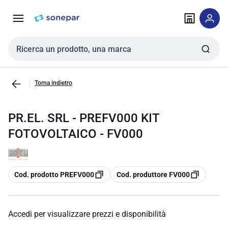
Vai alla
Vai
navigazione
alla
pagina
Cerca input
Torna indietro
PR.EL. SRL - PREFV000 KIT
FOTOVOLTAICO - FV000
copia
copia
Cod. prodotto PREFV000
Cod. produttore FV000
Accedi per visualizzare prezzi e disponibilità