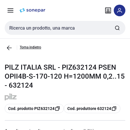
Vai alla
Vai
navigazione
alla
pagina
Cerca input
Torna indietro
PILZ ITALIA SRL - PIZ632124 PSEN
OPII4B-S-170-120 H=1200MM 0,2..15
- 632124
copia
copia
Cod. prodotto PIZ632124
Cod. produttore 632124