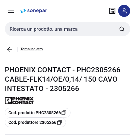
Vai alla
Vai
navigazione
alla
pagina
Cerca input
Torna indietro
PHOENIX CONTACT - PHC2305266
CABLE-FLK14/OE/0,14/ 150 CAVO
INTESTATO - 2305266
copia
Cod. prodotto PHC2305266
copia
Cod. produttore 2305266