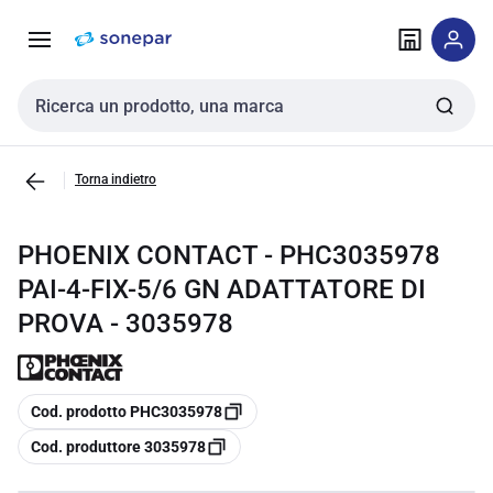
Vai alla
Vai
navigazione
alla
pagina
Cerca input
Torna indietro
PHOENIX CONTACT - PHC3035978
PAI-4-FIX-5/6 GN ADATTATORE DI
PROVA - 3035978
copia
Cod. prodotto PHC3035978
copia
Cod. produttore 3035978