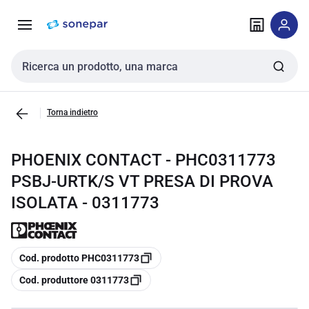
Vai alla
Vai
navigazione
alla
pagina
Cerca input
Torna indietro
PHOENIX CONTACT - PHC0311773
PSBJ-URTK/S VT PRESA DI PROVA
ISOLATA - 0311773
copia
Cod. prodotto PHC0311773
copia
Cod. produttore 0311773