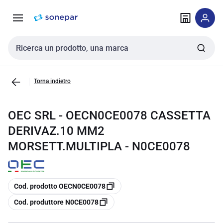
Vai alla
Vai
navigazione
alla
pagina
Cerca input
Torna indietro
OEC SRL - OECN0CE0078 CASSETTA
DERIVAZ.10 MM2
MORSETT.MULTIPLA - N0CE0078
copia
Cod. prodotto OECN0CE0078
copia
Cod. produttore N0CE0078