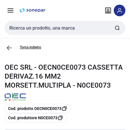
Vai alla
Vai
navigazione
alla
pagina
Cerca input
Torna indietro
OEC SRL - OECN0CE0073 CASSETTA
DERIVAZ.16 MM2
MORSETT.MULTIPLA - N0CE0073
copia
Cod. prodotto OECN0CE0073
copia
Cod. produttore N0CE0073