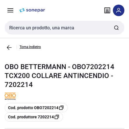
Vai alla
Vai
navigazione
alla
pagina
Cerca input
Torna indietro
OBO BETTERMANN - OBO7202214
TCX200 COLLARE ANTINCENDIO -
7202214
copia
Cod. prodotto OBO7202214
copia
Cod. produttore 7202214