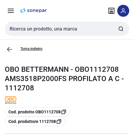
Vai alla
Vai
navigazione
alla
pagina
Cerca input
Torna indietro
OBO BETTERMANN - OBO1112708
AMS3518P2000FS PROFILATO A C -
1112708
copia
Cod. prodotto OBO1112708
copia
Cod. produttore 1112708