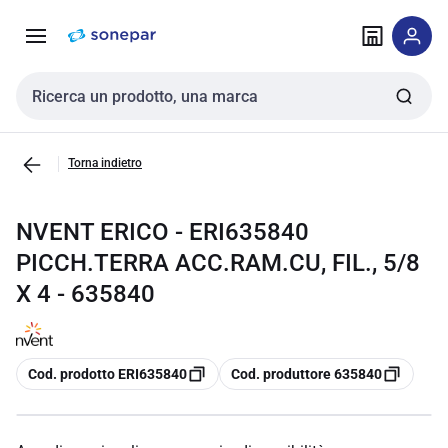
Vai alla
Vai
navigazione
alla
pagina
Cerca input
Torna indietro
NVENT ERICO - ERI635840
PICCH.TERRA ACC.RAM.CU, FIL., 5/8
X 4 - 635840
copia
copia
Cod. prodotto ERI635840
Cod. produttore 635840