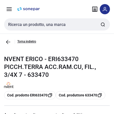
Vai alla
Vai
navigazione
alla
pagina
Cerca input
Torna indietro
NVENT ERICO - ERI633470
PICCH.TERRA ACC.RAM.CU, FIL.,
3/4X 7 - 633470
copia
copia
Cod. prodotto ERI633470
Cod. produttore 633470