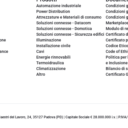
Automazione industriale
Condizioni g
Power Distribution
Condizioni g
Attrezzature e Materiali di consumo
Condizioni g
Soluzioni connesse - Datacom
Marketplac
Soluzioni connesse - Domotica
Modulo di r
Soluzioni connesse - Sicurezza edifici
Certificato d
ione
Illuminazione
Certificato p
Installazione civile
Codice Etic
iance
Cavi
Code of Ethi
Energie rinnovabili
Politica per 
Termoidraulica
e Inclusione
Climatizzazione
Bilancio di s
Altro
Certificato 
 Maestri del Lavoro, 24, 35127 Padova (PD) | Capitale Sociale € 28.000.000 i.v. | P