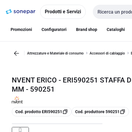
Vai alla
Vai
navigazione
alla
Prodotti e Servizi
Cerca input
pagina
Promozioni
Configuratori
Brand shop
Cataloghi
Attrezzature e Materiale di consumo
Accessori di cablaggio
NVENT ERICO - ERI590251 STAFFA DI
MM - 590251
copia
copia
Cod. prodotto ERI590251
Cod. produttore 590251