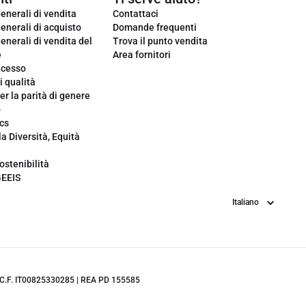
enerali di vendita
Contattaci
enerali di acquisto
Domande frequenti
enerali di vendita del
Trova il punto vendita
e
Area fornitori
ecesso
i qualità
er la parità di genere
o
cs
la Diversità, Equità
ostenibilità
GEEIS
Lingua
.IVA/C.F. IT00825330285 | REA PD 155585