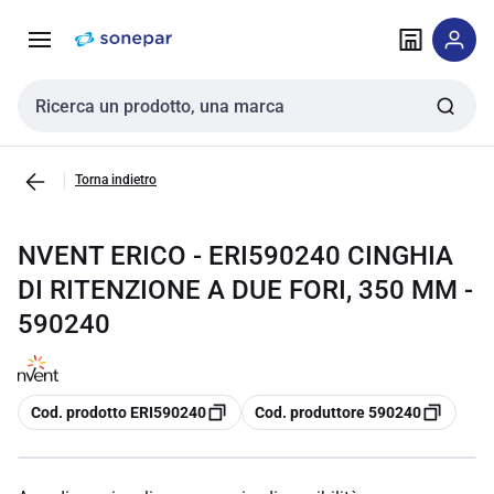
Vai alla
Vai
navigazione
alla
pagina
Cerca input
Torna indietro
NVENT ERICO - ERI590240 CINGHIA
DI RITENZIONE A DUE FORI, 350 MM -
590240
copia
copia
Cod. prodotto ERI590240
Cod. produttore 590240