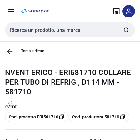
Vai alla
Vai
navigazione
alla
pagina
Cerca input
Torna indietro
NVENT ERICO - ERI581710 COLLARE
PER TUBO DI REFRIG., D114 MM -
581710
copia
copia
Cod. prodotto ERI581710
Cod. produttore 581710