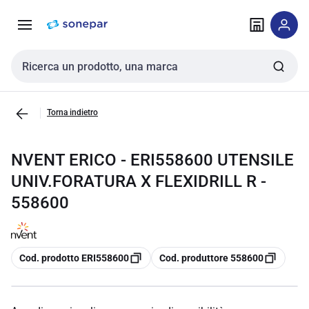
Vai alla
Vai
navigazione
alla
pagina
Cerca input
Torna indietro
NVENT ERICO - ERI558600 UTENSILE
UNIV.FORATURA X FLEXIDRILL R -
558600
copia
copia
Cod. prodotto ERI558600
Cod. produttore 558600