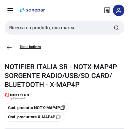
Vai alla
Vai
navigazione
alla
pagina
Cerca input
Torna indietro
NOTIFIER ITALIA SR - NOTX-MAP4P
SORGENTE RADIO/USB/SD CARD/
BLUETOOTH - X-MAP4P
copia
Cod. prodotto NOTX-MAP4P
copia
Cod. produttore X-MAP4P