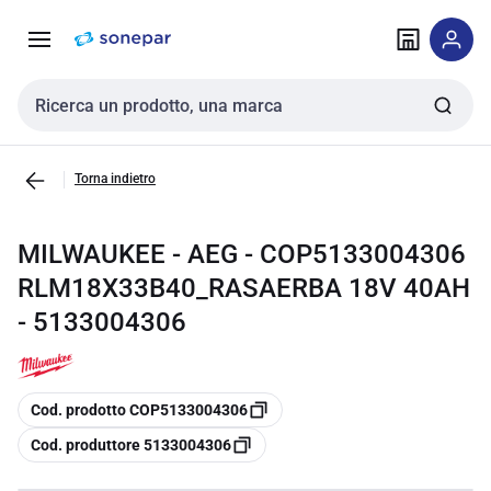
Vai alla
Vai
navigazione
alla
pagina
Cerca input
Torna indietro
MILWAUKEE - AEG - COP5133004306
RLM18X33B40_RASAERBA 18V 40AH
- 5133004306
copia
Cod. prodotto COP5133004306
copia
Cod. produttore 5133004306