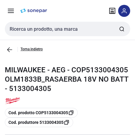
Vai alla
Vai
navigazione
alla
pagina
Cerca input
Torna indietro
MILWAUKEE - AEG - COP5133004305
OLM1833B_RASAERBA 18V NO BATT
- 5133004305
copia
Cod. prodotto COP5133004305
copia
Cod. produttore 5133004305