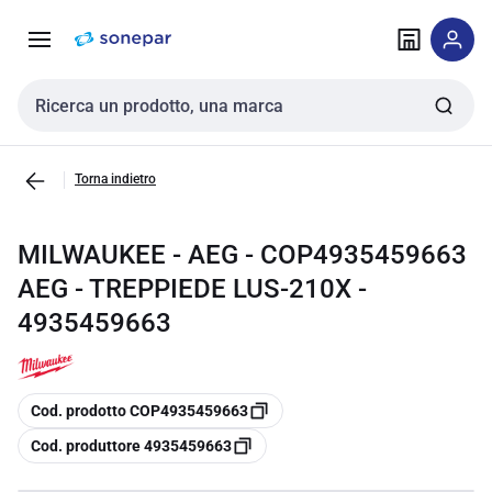
Vai alla
Vai
navigazione
alla
pagina
Cerca input
Torna indietro
MILWAUKEE - AEG - COP4935459663
AEG - TREPPIEDE LUS-210X -
4935459663
copia
Cod. prodotto COP4935459663
copia
Cod. produttore 4935459663