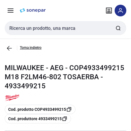
Vai alla
Vai
navigazione
alla
pagina
Cerca input
Torna indietro
MILWAUKEE - AEG - COP4933499215
M18 F2LM46-802 TOSAERBA -
4933499215
copia
Cod. prodotto COP4933499215
copia
Cod. produttore 4933499215