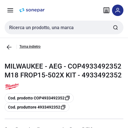
Vai alla
Vai
navigazione
alla
pagina
Cerca input
Torna indietro
MILWAUKEE - AEG - COP4933492352
M18 FROP15-502X KIT - 4933492352
copia
Cod. prodotto COP4933492352
copia
Cod. produttore 4933492352