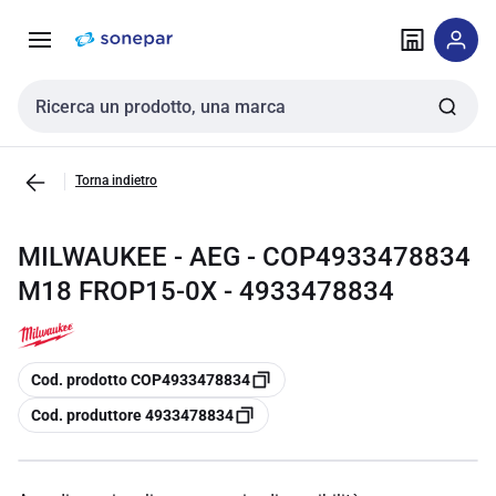
Vai alla
Vai
navigazione
alla
pagina
Cerca input
Torna indietro
MILWAUKEE - AEG - COP4933478834
M18 FROP15-0X - 4933478834
copia
Cod. prodotto COP4933478834
copia
Cod. produttore 4933478834