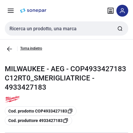
Vai alla
Vai
navigazione
alla
pagina
Cerca input
Torna indietro
MILWAUKEE - AEG - COP4933427183
C12RT0_SMERIGLIATRICE -
4933427183
copia
Cod. prodotto COP4933427183
copia
Cod. produttore 4933427183