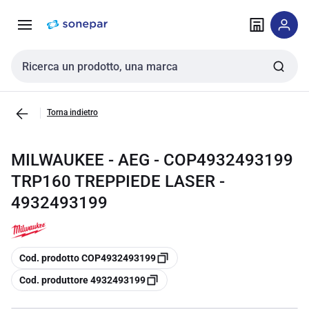
Vai alla
Vai
navigazione
alla
pagina
Cerca input
Torna indietro
MILWAUKEE - AEG - COP4932493199
TRP160 TREPPIEDE LASER -
4932493199
copia
Cod. prodotto COP4932493199
copia
Cod. produttore 4932493199