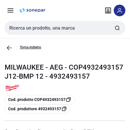
Vai alla
Vai
navigazione
alla
pagina
Cerca input
Torna indietro
MILWAUKEE - AEG - COP4932493157
J12-BMP 12 - 4932493157
copia
Cod. prodotto COP4932493157
copia
Cod. produttore 4932493157