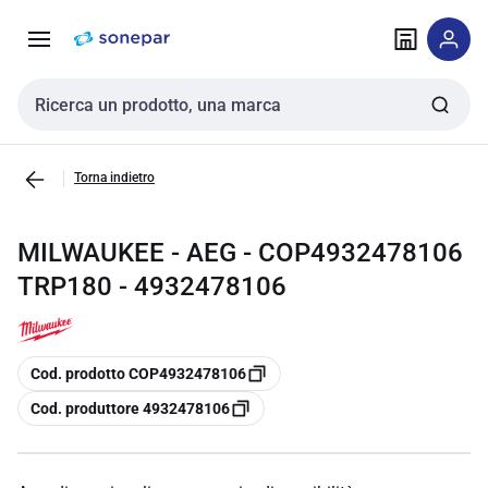
Vai alla
Vai
navigazione
alla
pagina
Cerca input
Torna indietro
MILWAUKEE - AEG - COP4932478106
TRP180 - 4932478106
copia
Cod. prodotto COP4932478106
copia
Cod. produttore 4932478106