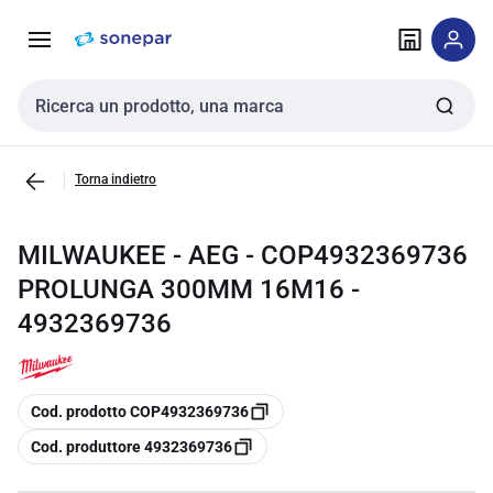
Vai alla
Vai
navigazione
alla
pagina
Cerca input
Torna indietro
MILWAUKEE - AEG - COP4932369736
PROLUNGA 300MM 16M16 -
4932369736
copia
Cod. prodotto COP4932369736
copia
Cod. produttore 4932369736